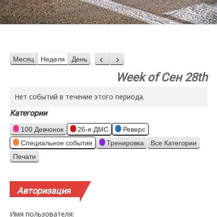
Месяц
Неделя
День
Назад
Вперед
Week of Сен 28th
Нет событий в течение этого периода.
Категории
100 Девчонок
26-е ДМС
Реверс
Специальное событие
Тренировка
Все Категории
Печати
Просмотр
Авторизация
Имя пользователя: