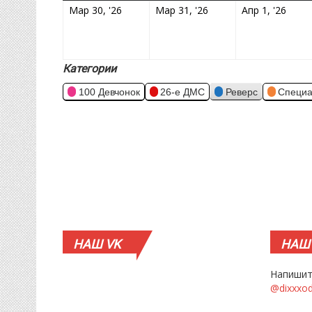
30.03.2026
31.03.2026
01.0
Мар 30, '26
Мар 31, '26
Апр 1, '26
Категории
100 Девчонок
26-е ДМС
Реверс
Специа
НАШ
VK
НАШ
Напишит
@dixxxo