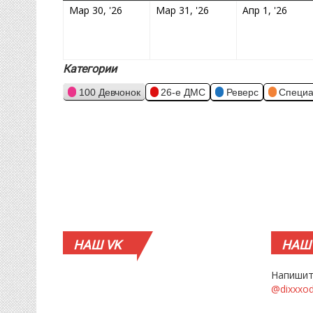
30.03.2026
31.03.2026
01.0
Мар 30, '26
Мар 31, '26
Апр 1, '26
Категории
100 Девчонок
26-е ДМС
Реверс
Специа
НАШ
VK
НАШ
Напишит
@dixxxo