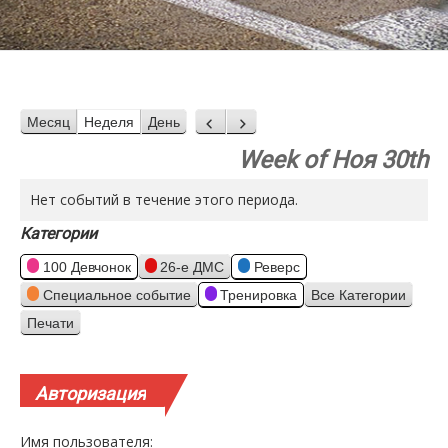
Месяц
Неделя
День
Назад
Вперед
Week of Ноя 30th
Нет событий в течение этого периода.
Категории
100 Девчонок
26-е ДМС
Реверс
Специальное событие
Тренировка
Все Категории
Печати
Просмотр
Авторизация
Имя пользователя: