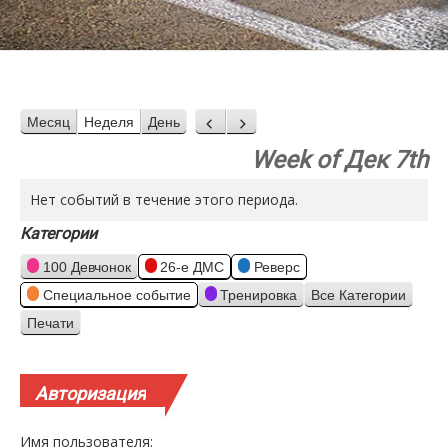
Месяц
Неделя
День
Назад
Вперед
Week of Дек 7th
Нет событий в течение этого периода.
Категории
100 Девчонок
26-е ДМС
Реверс
Специальное событие
Тренировка
Все Категории
Печати
Просмотр
Авторизация
Имя пользователя: