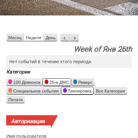
Месяц
Неделя
День
Назад
Вперед
Week of Янв 26th
Нет событий в течение этого периода.
Категории
100 Девчонок
26-е ДМС
Реверс
Специальное событие
Тренировка
Все Категории
Печати
Просмотр
Авторизация
Имя пользователя: