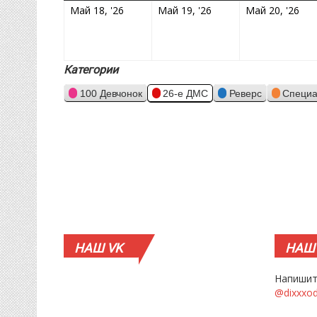
18.05.2026
19.05.2026
20.
Май 18, '26
Май 19, '26
Май 20, '26
Категории
100 Девчонок
26-е ДМС
Реверс
Специа
НАШ
VK
НАШ
Напишит
@dixxxo