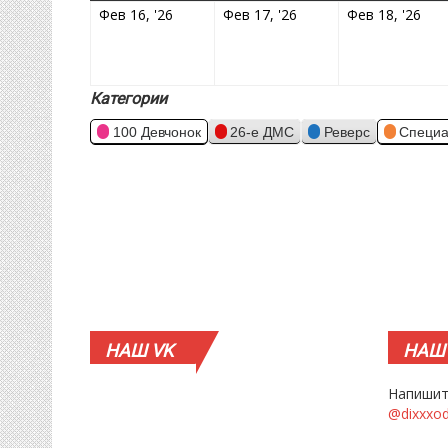
16.02.2026
17.02.2026
18.
Фев 16, '26
Фев 17, '26
Фев 18, '26
Категории
100 Девчонок
26-е ДМС
Реверс
Специа
НАШ
VK
НАШ
Напишит
@dixxxo