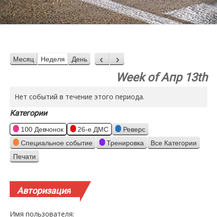
Месяц
Неделя
День
Назад
Вперед
Week of Апр 13th
Нет событий в течение этого периода.
Категории
100 Девчонок
26-е ДМС
Реверс
Специальное событие
Тренировка
Все Категории
Печати
Просмотр
Авторизация
Имя пользователя: