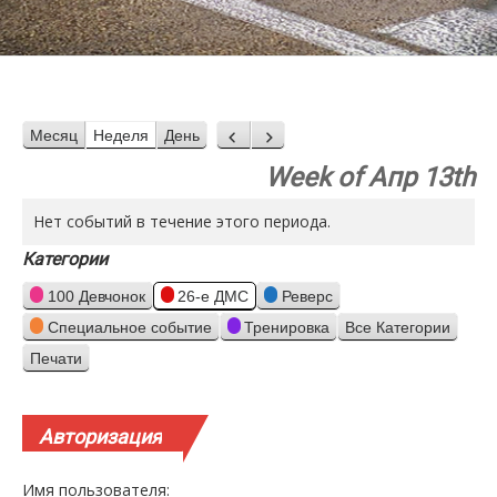
Месяц
Неделя
День
Назад
Вперед
Week of Апр 13th
Нет событий в течение этого периода.
Категории
100 Девчонок
26-е ДМС
Реверс
Специальное событие
Тренировка
Все Категории
Печати
Просмотр
Авторизация
Имя пользователя: