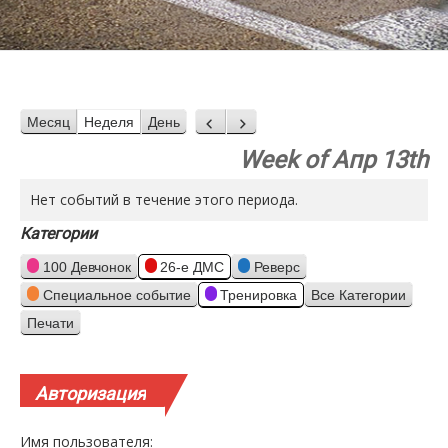
Месяц
Неделя
День
Назад
Вперед
Week of Апр 13th
Нет событий в течение этого периода.
Категории
100 Девчонок
26-е ДМС
Реверс
Специальное событие
Тренировка
Все Категории
Печати
Просмотр
Авторизация
Имя пользователя: