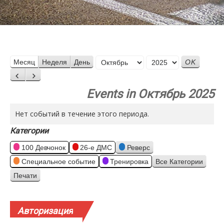
Месяц
Месяц
Неделя
День
Год
Назад
Вперед
Events in Октябрь 2025
Нет событий в течение этого периода.
Категории
100 Девчонок
26-е ДМС
Реверс
Специальное событие
Тренировка
Все Категории
Печати
Просмотр
Авторизация