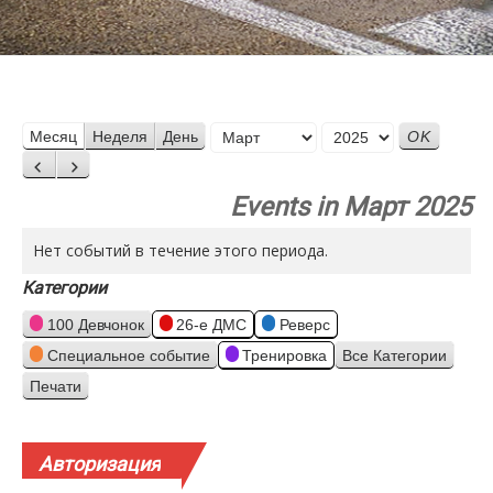
Месяц
Месяц
Неделя
День
Год
Назад
Вперед
Events in Март 2025
Нет событий в течение этого периода.
Категории
100 Девчонок
26-е ДМС
Реверс
Специальное событие
Тренировка
Все Категории
Печати
Просмотр
Авторизация