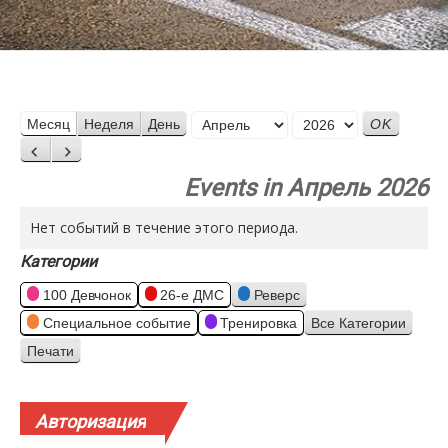
Месяц
Месяц
Неделя
День
Год
Назад
Вперед
Events in Апрель 2026
Нет событий в течение этого периода.
Категории
100 Девчонок
26-е ДМС
Реверс
Специальное событие
Тренировка
Все Категории
Печати
Просмотр
Авторизация