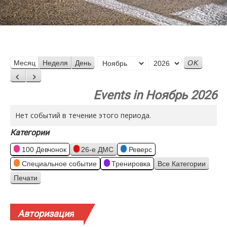
Месяц
Месяц
Неделя
День
Год
Назад
Вперед
Events in Ноябрь 2026
Нет событий в течение этого периода.
Категории
100 Девчонок
26-е ДМС
Реверс
Специальное событие
Тренировка
Все Категории
Печати
Просмотр
Авторизация