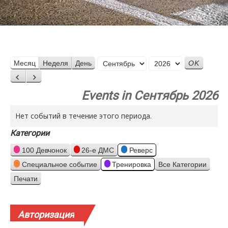
Месяц
Месяц
Неделя
День
Год
Назад
Вперед
Events in Сентябрь 2026
Нет событий в течение этого периода.
Категории
100 Девчонок
26-е ДМС
Реверс
Специальное событие
Тренировка
Все Категории
Печати
Просмотр
Авторизация