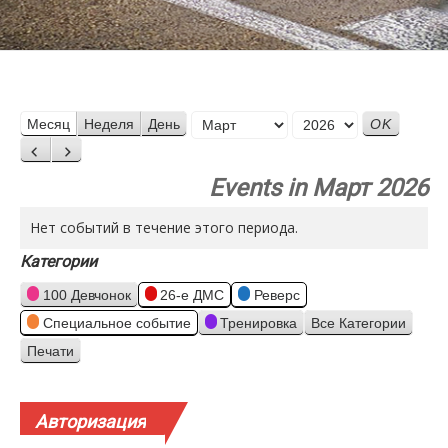
Месяц
Месяц
Неделя
День
Год
Назад
Вперед
Events in Март 2026
Нет событий в течение этого периода.
Категории
100 Девчонок
26-е ДМС
Реверс
Специальное событие
Тренировка
Все Категории
Печати
Просмотр
Авторизация