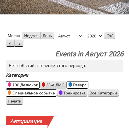
Месяц
Месяц
Неделя
День
Год
Назад
Вперед
Events in Август 2026
Нет событий в течение этого периода.
Категории
100 Девчонок
26-е ДМС
Реверс
Специальное событие
Тренировка
Все Категории
Печати
Просмотр
Авторизация