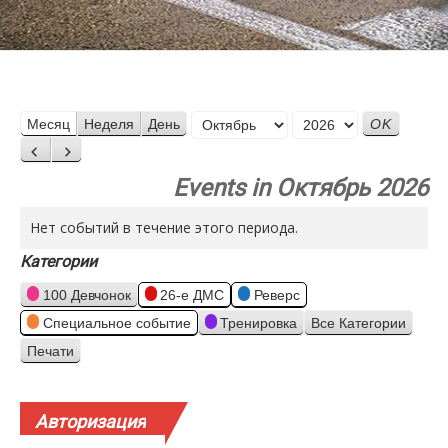
Месяц
Месяц
Неделя
День
Год
Назад
Вперед
Events in Октябрь 2026
Нет событий в течение этого периода.
Категории
100 Девчонок
26-е ДМС
Реверс
Специальное событие
Тренировка
Все Категории
Печати
Просмотр
Авторизация