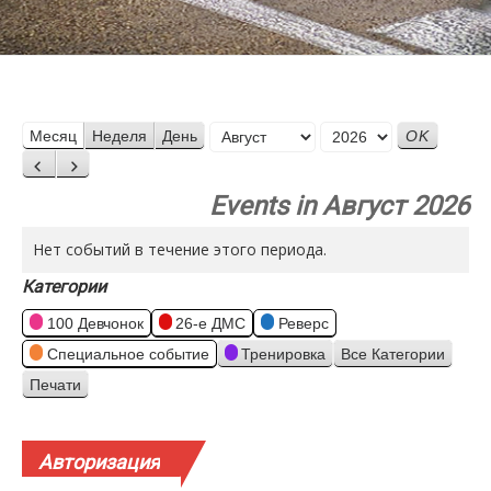
Месяц
Месяц
Неделя
День
Год
Назад
Вперед
Events in Август 2026
Нет событий в течение этого периода.
Категории
100 Девчонок
26-е ДМС
Реверс
Специальное событие
Тренировка
Все Категории
Печати
Просмотр
Авторизация