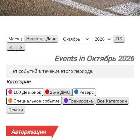
Месяц
Месяц
Неделя
День
Год
Назад
Вперед
Events in Октябрь 2026
Нет событий в течение этого периода.
Категории
100 Девчонок
26-е ДМС
Реверс
Специальное событие
Тренировка
Все Категории
Печати
Просмотр
Авторизация