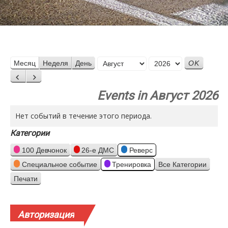
Месяц
Месяц
Неделя
День
Год
Назад
Вперед
Events in Август 2026
Нет событий в течение этого периода.
Категории
100 Девчонок
26-е ДМС
Реверс
Специальное событие
Тренировка
Все Категории
Печати
Просмотр
Авторизация