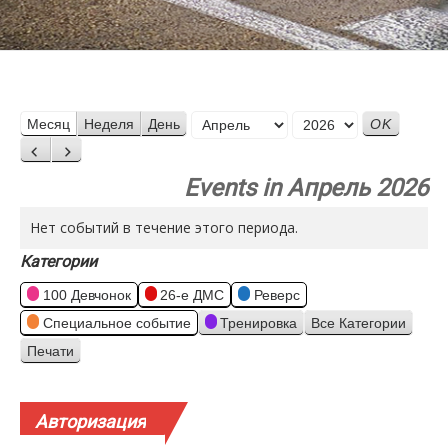
Месяц
Месяц
Неделя
День
Год
Назад
Вперед
Events in Апрель 2026
Нет событий в течение этого периода.
Категории
100 Девчонок
26-е ДМС
Реверс
Специальное событие
Тренировка
Все Категории
Печати
Просмотр
Авторизация