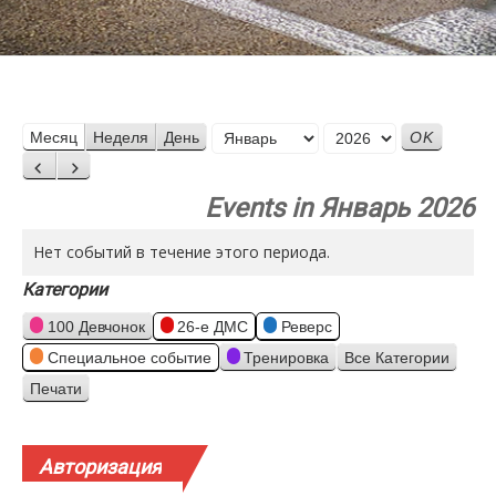
Месяц
Месяц
Неделя
День
Год
Назад
Вперед
Events in Январь 2026
Нет событий в течение этого периода.
Категории
100 Девчонок
26-е ДМС
Реверс
Специальное событие
Тренировка
Все Категории
Печати
Просмотр
Авторизация