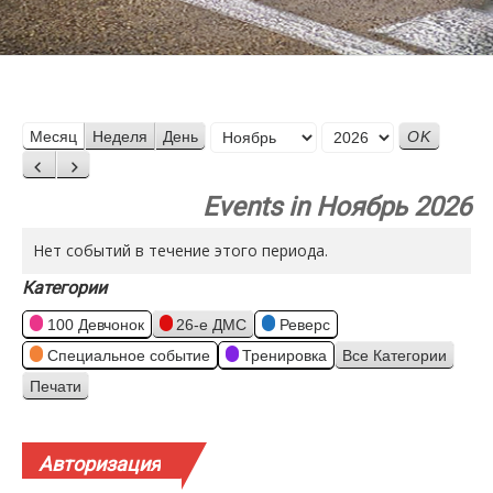
Месяц
Месяц
Неделя
День
Год
Назад
Вперед
Events in Ноябрь 2026
Нет событий в течение этого периода.
Категории
100 Девчонок
26-е ДМС
Реверс
Специальное событие
Тренировка
Все Категории
Печати
Просмотр
Авторизация