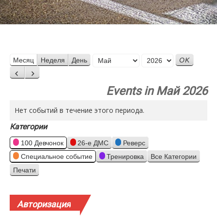
Месяц
Месяц
Неделя
День
Год
Назад
Вперед
Events in Май 2026
Нет событий в течение этого периода.
Категории
100 Девчонок
26-е ДМС
Реверс
Специальное событие
Тренировка
Все Категории
Печати
Просмотр
Авторизация