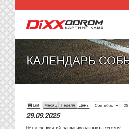
КАЛЕНДАРЬ СОБ
Месяц
List
Месяц
Неделя
День
View
День
Год
as
29.09.2025
Нет мероприятий, запланированных на сегодня!