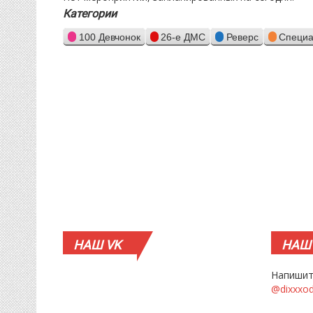
Категории
100 Девчонок
26-е ДМС
Реверс
Специа
НАШ
VK
НАШ
Напишит
@dixxxo