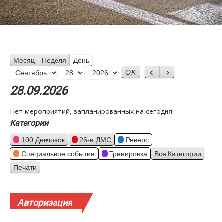
Месяц
Неделя
День
Месяц
Назад
Вперед
День
Год
28.09.2026
Нет мероприятий, запланированных на сегодня!
Категории
100 Девчонок
26-е ДМС
Реверс
Специальное событие
Тренировка
Все Категории
Печати
Просмотр
Авторизация