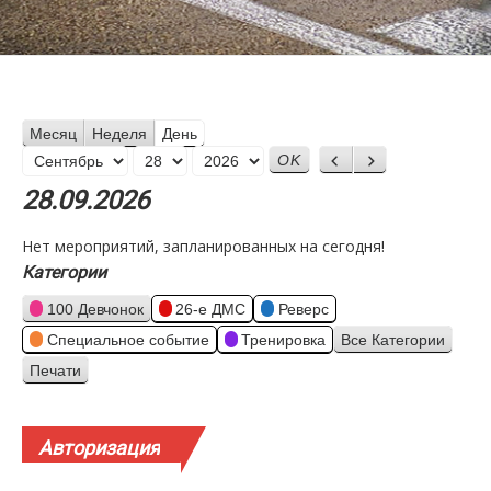
Месяц
Неделя
День
Месяц
Назад
Вперед
День
Год
28.09.2026
Нет мероприятий, запланированных на сегодня!
Категории
100 Девчонок
26-е ДМС
Реверс
Специальное событие
Тренировка
Все Категории
Печати
Просмотр
Авторизация