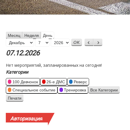
Месяц
Неделя
День
Месяц
Назад
Вперед
День
Год
07.12.2026
Нет мероприятий, запланированных на сегодня!
Категории
100 Девчонок
26-е ДМС
Реверс
Специальное событие
Тренировка
Все Категории
Печати
Просмотр
Авторизация