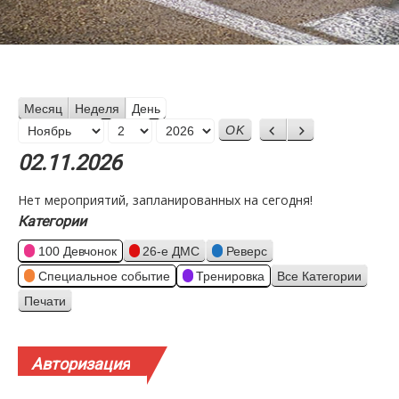
Месяц
Неделя
День
Месяц
Назад
Вперед
День
Год
02.11.2026
Нет мероприятий, запланированных на сегодня!
Категории
100 Девчонок
26-е ДМС
Реверс
Специальное событие
Тренировка
Все Категории
Печати
Просмотр
Авторизация