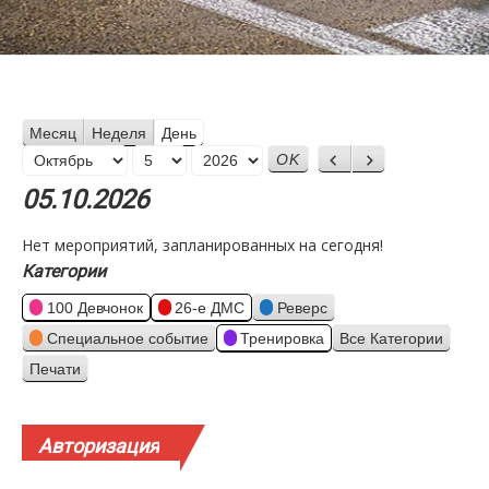
Месяц
Неделя
День
Месяц
Назад
Вперед
День
Год
05.10.2026
Нет мероприятий, запланированных на сегодня!
Категории
100 Девчонок
26-е ДМС
Реверс
Специальное событие
Тренировка
Все Категории
Печати
Просмотр
Авторизация