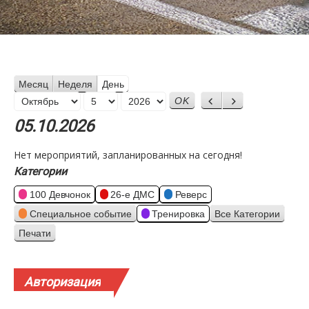
Месяц
Неделя
День
Месяц
Назад
Вперед
День
Год
05.10.2026
Нет мероприятий, запланированных на сегодня!
Категории
100 Девчонок
26-е ДМС
Реверс
Специальное событие
Тренировка
Все Категории
Печати
Просмотр
Авторизация