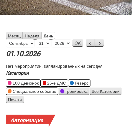
Месяц
Неделя
День
Месяц
Назад
Вперед
День
Год
01.10.2026
Нет мероприятий, запланированных на сегодня!
Категории
100 Девчонок
26-е ДМС
Реверс
Специальное событие
Тренировка
Все Категории
Печати
Просмотр
Авторизация