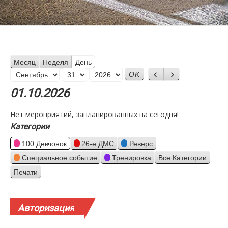
Месяц
Неделя
День
Месяц
Назад
Вперед
День
Год
01.10.2026
Нет мероприятий, запланированных на сегодня!
Категории
100 Девчонок
26-е ДМС
Реверс
Специальное событие
Тренировка
Все Категории
Печати
Просмотр
Авторизация