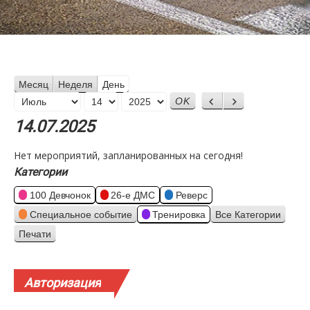
Месяц
Неделя
День
Месяц
Назад
Вперед
День
Год
14.07.2025
Нет мероприятий, запланированных на сегодня!
Категории
100 Девчонок
26-е ДМС
Реверс
Специальное событие
Тренировка
Все Категории
Печати
Просмотр
Авторизация