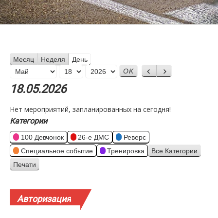
Месяц
Неделя
День
Месяц
Назад
Вперед
День
Год
18.05.2026
Нет мероприятий, запланированных на сегодня!
Категории
100 Девчонок
26-е ДМС
Реверс
Специальное событие
Тренировка
Все Категории
Печати
Просмотр
Авторизация