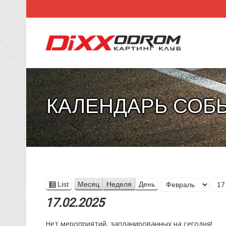
КАЛЕНДАРЬ СОБ
Месяц
List
Месяц
Неделя
День
View
День
Год
as
17.02.2025
Нет мероприятий, запланированных на сегодня!