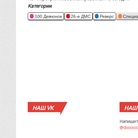
Категории
100 Девчонок
26-е ДМС
Реверс
Специа
НАШ
VK
НАШ
Напишит
@dixxxo