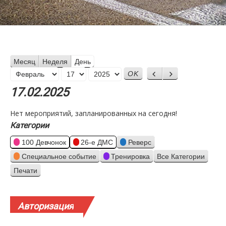
Месяц
Неделя
День
Месяц
Назад
Вперед
День
Год
17.02.2025
Нет мероприятий, запланированных на сегодня!
Категории
100 Девчонок
26-е ДМС
Реверс
Специальное событие
Тренировка
Все Категории
Печати
Просмотр
Авторизация