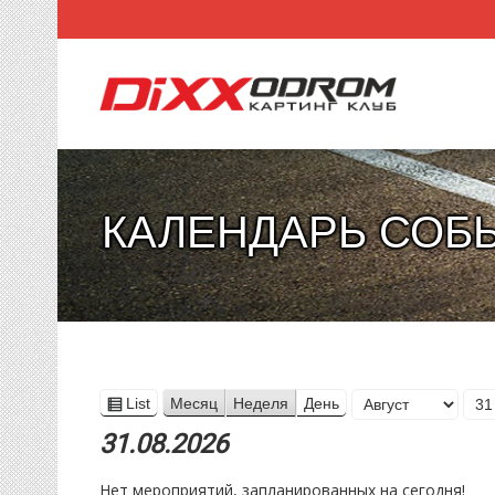
КАЛЕНДАРЬ СОБ
Месяц
List
Месяц
Неделя
День
View
День
Год
as
31.08.2026
Нет мероприятий, запланированных на сегодня!