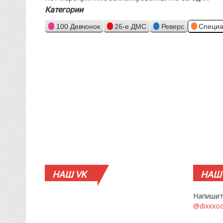
Категории
100 Девчонок
26-е ДМС
Реверс
Специа
НАШ
VK
НАШ
Напишит
@dixxxo