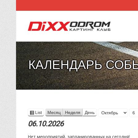
КАЛЕНДАРЬ СОБ
Месяц
List
Месяц
Неделя
День
View
День
Год
as
06.10.2026
Нет мероприятий, запланированных на сегодня!