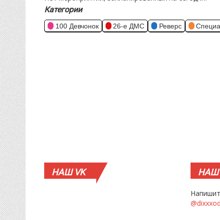
Категории
100 Девчонок
26-е ДМС
Реверс
Специа
НАШ
VK
НАШ
Напишит
@dixxxo