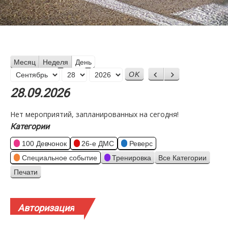
Месяц
Неделя
День
Месяц
Назад
Вперед
День
Год
28.09.2026
Нет мероприятий, запланированных на сегодня!
Категории
100 Девчонок
26-е ДМС
Реверс
Специальное событие
Тренировка
Все Категории
Печати
Просмотр
Авторизация