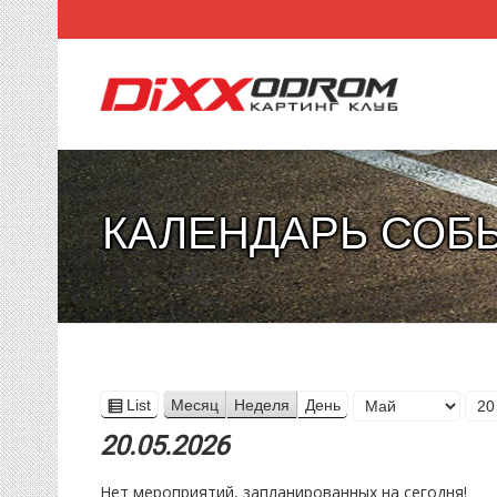
КАЛЕНДАРЬ СОБ
Месяц
List
Месяц
Неделя
День
View
День
Год
as
20.05.2026
Нет мероприятий, запланированных на сегодня!