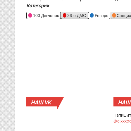
Категории
100 Девчонок
26-е ДМС
Реверс
Специа
НАШ
VK
НАШ
Напишит
@dixxxo