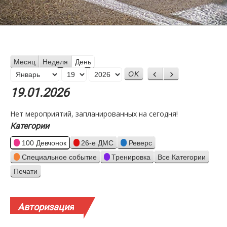
Месяц
Неделя
День
Месяц
Назад
Вперед
День
Год
19.01.2026
Нет мероприятий, запланированных на сегодня!
Категории
100 Девчонок
26-е ДМС
Реверс
Специальное событие
Тренировка
Все Категории
Печати
Просмотр
Авторизация