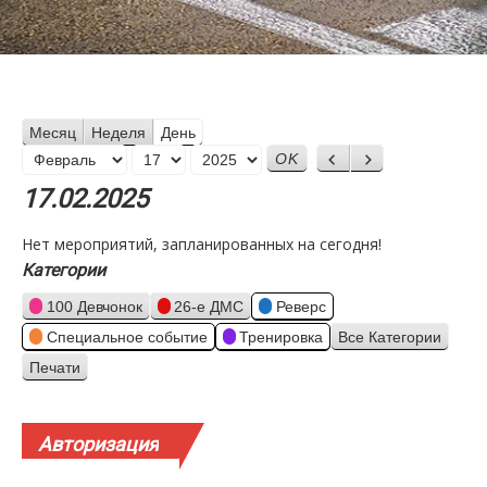
Месяц
Неделя
День
Месяц
Назад
Вперед
День
Год
17.02.2025
Нет мероприятий, запланированных на сегодня!
Категории
100 Девчонок
26-е ДМС
Реверс
Специальное событие
Тренировка
Все Категории
Печати
Просмотр
Авторизация