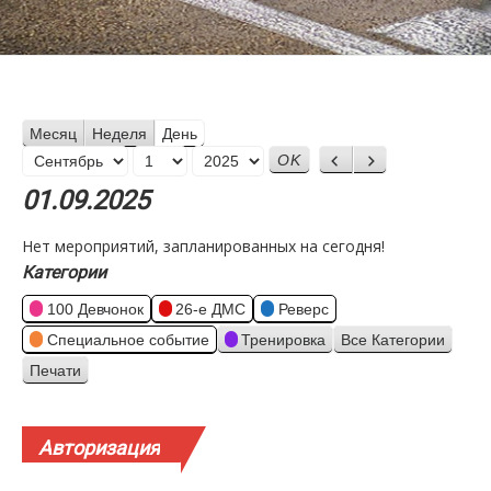
Месяц
Неделя
День
Месяц
Назад
Вперед
День
Год
01.09.2025
Нет мероприятий, запланированных на сегодня!
Категории
100 Девчонок
26-е ДМС
Реверс
Специальное событие
Тренировка
Все Категории
Печати
Просмотр
Авторизация